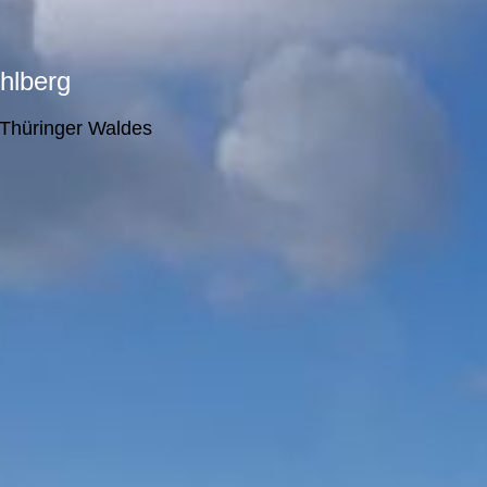
hlberg
 Thüringer Waldes