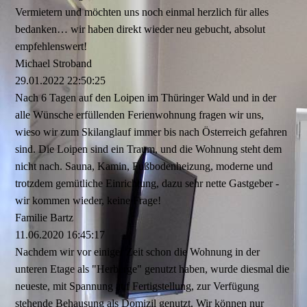
Vermietern und möchten uns noch einmal herzlich für alles
bedanken… wir haben direkt wieder neu gebucht, absolut
empfehlenswert!
Michael Stroband
29.01.2022
22:50:25
Nach 6 Tagen auf den Loipen im Thüringer Wald und in der
alle Wünsche erfüllenden Ferienwohnung fragen wir uns,
wieso wir zum Skilanglauf immer bis nach Österreich gefahren
sind. Die Loipen sind ein Traum, und die Wohnung steht dem
nicht nach. Sauna, Kamin, Fußbodenheizung, moderne und
trotzdem gemütliche Einrichtung, dazu sehr nette Gastgeber -
wir kommen wieder, keine Frage!
Familie Bartz
11.06.2020
16:45:17
Nachdem wir vor einiger Zeit schon die Wohnung in der
unteren Etage als "Herberge" genutzt haben, wurde diesmal die
neueste, mit Spannung auf Fertigstellung, zur Verfügung
stehende Behausung als Domizil genutzt. Wir können nur