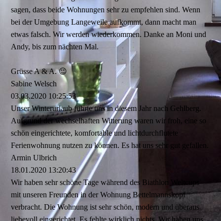
sagen, dass beide Wohnungen sehr zu empfehlen sind. Wenn
bei der Umgebung Langeweile aufkommt, dann macht man
etwas falsch. Wir werden wiederkommen. Danke an Moni und
Andy, bis zum nächten Mal.
Grüsse A & A. 😉
Sabine Welsch
03.03.2020
10:25:53
Unser Winterurlaub führte uns in diesem Jahr nach Gehlberg.
Aufgrund der wechselhaften Witterung waren wir froh, eine so
schön eingerichtete, komfortable und lichtdurchflutete
Ferienwohnung nutzen zu können. Es hat uns sehr gut gefallen.
Armin Ulbrich
18.01.2020
13:20:43
Wir haben sehr schöne Tage während des Biathlon Weltcups
mit unseren Freunden in der Wohnung Bettelmannskopf
verbracht. Die Wohnung ist sehr schön, modern und überaus
liebevoll eingerichtet. Es fehlte wirklich nichts. Wir haben uns