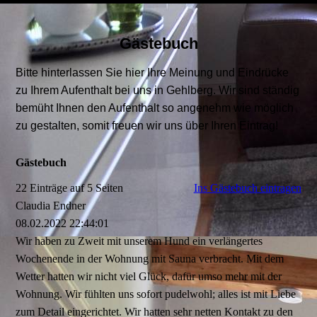
Gästebuch
Bitte hinterlassen Sie hier Ihre Meinung und Eindrücke
zu Ihrem Aufenthalt bei uns in Gehlberg. Wir sind ständig
bemüht Ihnen den Aufenthalt so angenehm wie möglich
zu gestalten, somit freuen wir uns über Ihren Eintrag!
Gästebuch
22 Einträge auf 5 Seiten
Ins Gästebuch eintragen
Claudia Endner
08.02.2022
22:44:01
Wir haben zu Zweit mit unserem Hund ein verlängertes
Wochenende in der Wohnung mit Sauna verbracht. Mit dem
Wetter hatten wir nicht viel Glück, dafür umso mehr mit der
Wohnung. Wir fühlten uns sofort pudelwohl; alles ist mit Liebe
zum Detail eingerichtet. Wir hatten sehr netten Kontakt zu den