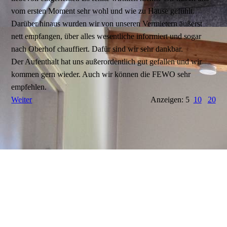
vom ersten Moment sehr wohl und wie zu Hause gefühlt.
Darüber hinaus wurden wir von unseren Vermietern äußerst
nett empfangen, über alles wesentliche informiert und sogar
nach Oberhof chauffiert. Dafür sind wir sehr dankbar.
Der Aufenthalt hat uns außerordentlich gut gefallen und wir
kommen gern wieder. Auch wir können die FEWO sehr
empfehlen.
Weiter
Anzeigen: 5
10
20